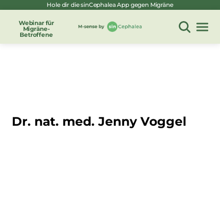
Hole dir die sinCephalea App gegen Migräne
Zum
Inhalt
Webinar für
Migräne-
springen
Betroffene
Dr. nat. med. Jenny Voggel