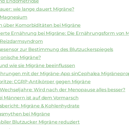
nd Endometriose
auer: wie lange dauert Migräne?
& Magnesium
n über Komorbiditäten bei Migräne
sierte Ernährung bei Migräne: Die Ernährungsform von 
 Reizdarmsyndrom
sesensor zur Bestimmung des Blutzuckerspiegels
ronische Migräne?
nd wie sie Migräne beeinflussen
ahrungen mit der Migräne-App sinCephalea Migränepro
pritze: CGRP-Antikörper gegen Migräne
 Wechseljahre: Wird nach der Menopause alles besser?
ei Männern ist auf dem Vormarsch
sbericht: Migräne & Kohlenhydrate
smythen bei Migräne
abiler Blutzucker Migräne reduziert