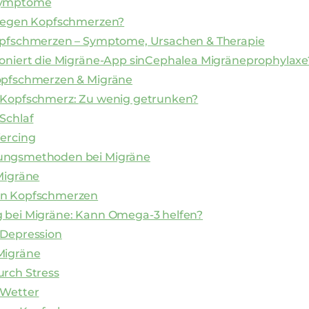
Symptome
 gegen Kopfschmerzen?
opfschmerzen – Symptome, Ursachen & Therapie
ioniert die Migräne-App sinCephalea Migräneprophylaxe
opfschmerzen & Migräne
 Kopfschmerz: Zu wenig getrunken?
Schlaf
iercing
ungsmethoden bei Migräne
Migräne
en Kopfschmerzen
 bei Migräne: Kann Omega-3 helfen?
 Depression
Migräne
urch Stress
 Wetter