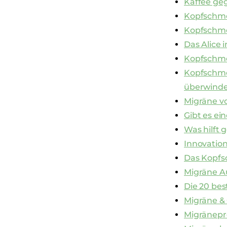
Kaffee ge
Kopfschme
Kopfschme
Das Alice
Kopfschme
Kopfschme
überwind
Migräne v
Gibt es ei
Was hilft
Innovation
Das Kopf
Migräne A
Die 20 bes
Migräne & 
Migränepr