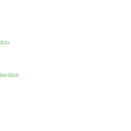
d zu
berblick