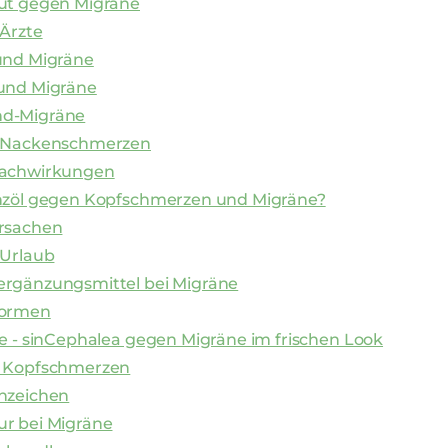
ut gegen Migräne
 Ärzte
und Migräne
und Migräne
d-Migräne
 Nackenschmerzen
Nachwirkungen
nzöl gegen Kopfschmerzen und Migräne?
rsachen
 Urlaub
rgänzungsmittel bei Migräne
Formen
e - sinCephalea gegen Migräne im frischen Look
 Kopfschmerzen
nzeichen
r bei Migräne