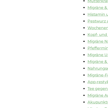
Mutterkra
Migräne &
Histamin 
Pestwurz 
Wochenen
Kopf- und
Migräne 
Pfeffermi
Migräne U
Migräne &
Nahrungse
Migräne-
App-restyl
Tee gegen
Migräne A
Akupunktu