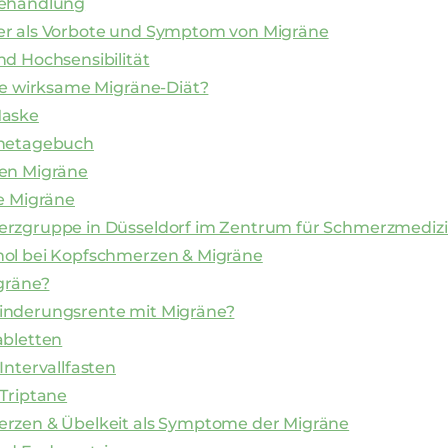
Behandlung
r als Vorbote und Symptom von Migräne
d Hochsensibilität
ne wirksame Migräne-Diät?
Maske
netagebuch
en Migräne
e Migräne
rzgruppe in Düsseldorf im Zentrum für Schmerzmediz
ol bei Kopfschmerzen & Migräne
gräne?
nderungsrente mit Migräne?
abletten
Intervallfasten
Triptane
rzen & Übelkeit als Symptome der Migräne