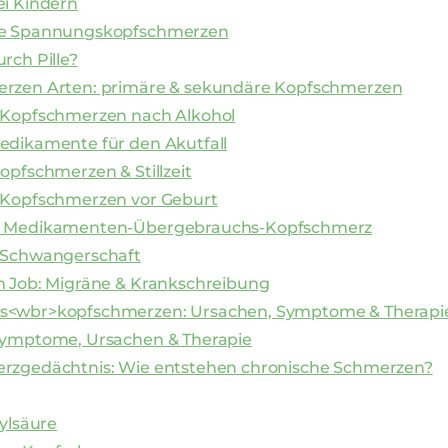
ei Kindern
he Spannungskopfschmerzen
rch Pille?
rzen Arten: primäre & sekundäre Kopfschmerzen
 Kopfschmerzen nach Alkohol
edikamente für den Akutfall
opfschmerzen & Stillzeit
 Kopfschmerzen vor Geburt
r Medikamenten-Übergebrauchs-Kopfschmerz
 Schwangerschaft
m Job: Migräne & Krankschreibung
<wbr>kopfschmerzen: Ursachen, Symptome & Therapi
Symptome, Ursachen & Therapie
rzgedächtnis: Wie entstehen chronische Schmerzen?
cylsäure