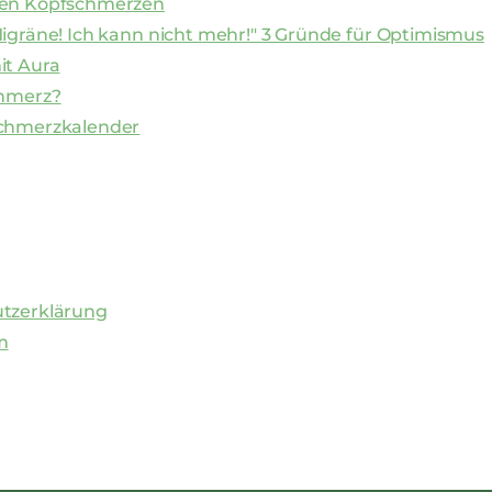
en Kopfschmerzen
igräne! Ich kann nicht mehr!" 3 Gründe für Optimismus
it Aura
chmerz?
chmerzkalender
tzerklärung
m