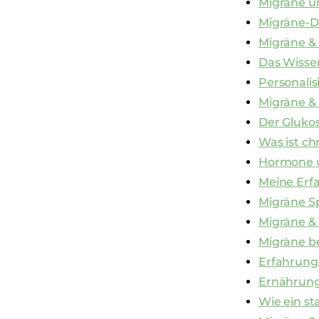
Migräne u
Migräne-D
Migräne 
Das Wisse
Personali
Migräne &
Der Gluko
Was ist ch
Hormone u
Meine Erf
Migräne S
Migräne &
Migräne b
Erfahrung
Ernährung
Wie ein st