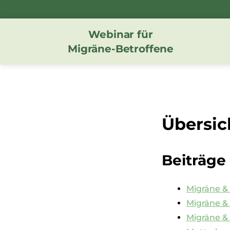
Zum
Inhalt
Webinar für
springen
Migräne-Betroffene
Übersic
Beiträge
Migräne &
Migräne &
Migräne &