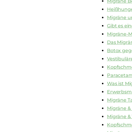
Migräne 
Heißhunge
Migräne un
Gibt es ei
Migräne-
Das Migrä
Botox geg
Vestibulär
Kopfschme
Paracetam
Was ist Mi
Erwerbsmi
Migräne T
Migräne & 
Migräne & 
Kopfschme