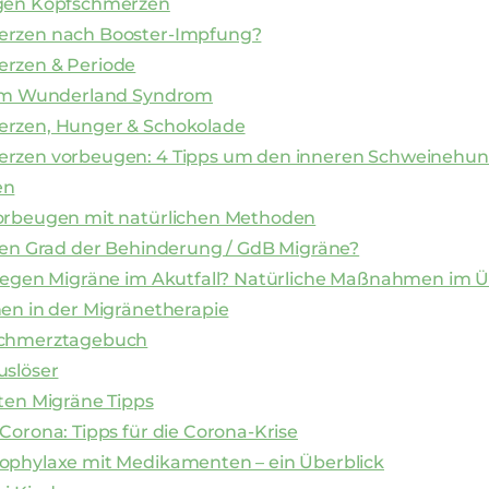
gen Kopfschmerzen
rzen nach Booster-Impfung?
rzen & Periode
 im Wunderland Syndrom
rzen, Hunger & Schokolade
rzen vorbeugen: 4 Tipps um den inneren Schweinehun
en
orbeugen mit natürlichen Methoden
nen Grad der Behinderung / GdB Migräne?
 gegen Migräne im Akutfall? Natürliche Maßnahmen im Ü
en in der Migränetherapie
schmerztagebuch
uslöser
ten Migräne Tipps
Corona: Tipps für die Corona-Krise
ophylaxe mit Medikamenten – ein Überblick