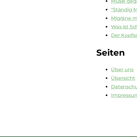
Musik geg
"Ständig M
Migräne m
Was ist S
Der Kopfs
Seiten
Über uns
Übersicht
Datenschu
Impressu