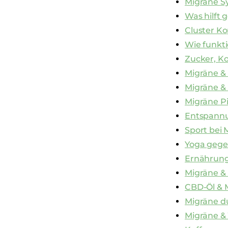
Migräne 
Was hilft
Cluster K
Wie funkt
Zucker, K
Migräne &
Migräne & 
Migräne P
Entspann
Sport bei 
Yoga geg
Ernährung
Migräne &
CBD-Öl & 
Migräne d
Migräne &