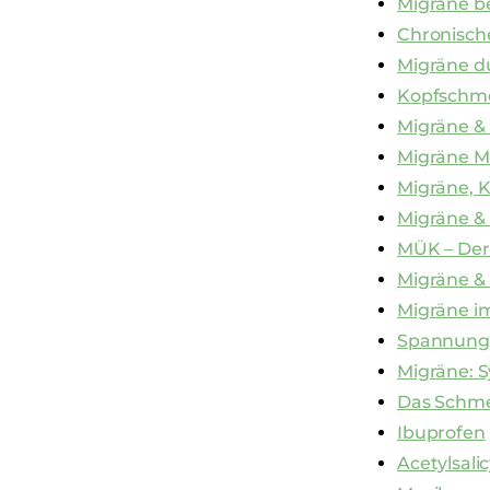
Migräne b
Chronisc
Migräne du
Kopfschme
Migräne &
Migräne M
Migräne, K
Migräne &
MÜK – De
Migräne &
Migräne i
Spannungs
Migräne: 
Das Schme
Ibuprofen
Acetylsali