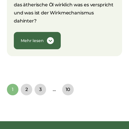
das ätherische Öl wirklich was es verspricht
und was ist der Wirkmechanismus
dahinter?
Mehr lesen
1
2
3
…
10