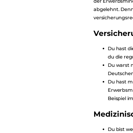
der Erwerbsmind
abgelehnt. Denn
versicherungsre
Versicher
Du hast di
du die reg
Du warst m
Deutschen
Du hast mi
Erwerbsmi
Beispiel i
Medizinis
Du bist w