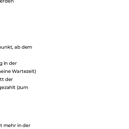
werden
tpunkt, ab dem
g in der
eine Wartezeit)
tt der
gezahlt (zum
t mehr in der