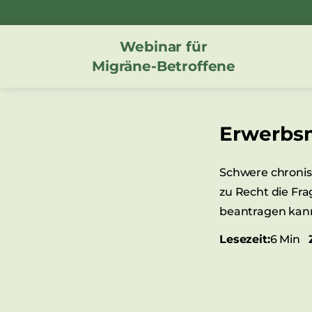
Zum
Inhalt
Webinar für
springen
Migräne-Betroffene
Erwerbsm
Schwere chronis
zu Recht die Fr
beantragen kann
Lesezeit:
6 Min