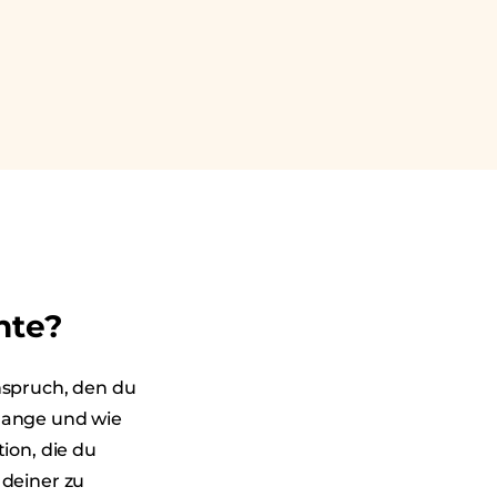
nte?
spruch, den du
 lange und wie
ion, die du
 deiner zu