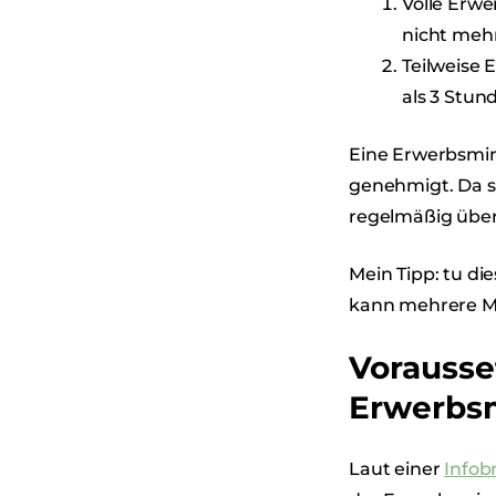
Volle Erw
nicht mehr
Teilweise
als 3 Stun
Eine Erwerbsmin
genehmigt. Da s
regelmäßig über
Mein Tipp: tu di
kann mehrere Mo
Vorausse
Erwerbsm
Laut einer
Infob