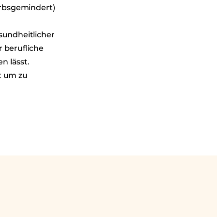
erbsgemindert)
sundheitlicher
 berufliche
n lässt.
st um zu