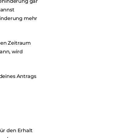
ehinderung gar
kannst
hinderung mehr
ten Zeitraum
ann, wird
 deines Antrags
ür den Erhalt