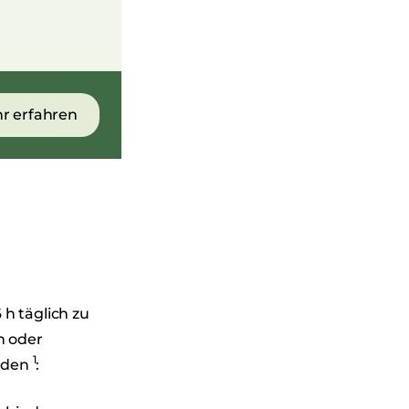
r erfahren
h täglich zu
n oder
1
ieden
: