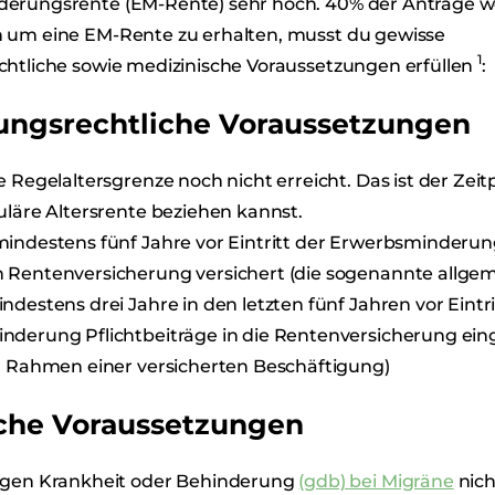
erungsrente (EM-Rente) sehr hoch. 40% der Anträge 
 um eine EM-Rente zu erhalten, musst du gewisse
1
chtliche sowie medizinische Voraussetzungen erfüllen
:
ungsrechtliche Voraussetzungen
e Regelaltersgrenze noch nicht erreicht. Das ist der Zei
uläre Altersrente beziehen kannst.
indestens fünf Jahre vor Eintritt der Erwerbsminderun
 Rentenversicherung versichert (die sogenannte allgem
ndestens drei Jahre in den letzten fünf Jahren vor Eintri
nderung Pflichtbeiträge in die Rentenversicherung ein
m Rahmen einer versicherten Beschäftigung)
che Voraussetzungen
egen Krankheit oder Behinderung
(gdb) bei Migräne
nich