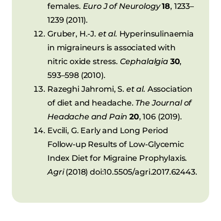
females.
Euro J of Neurology
18
, 1233–
1239 (2011).
Gruber, H.-J.
et al.
Hyperinsulinaemia
in migraineurs is associated with
nitric oxide stress.
Cephalalgia
30
,
593–598 (2010).
Razeghi Jahromi, S.
et al.
Association
of diet and headache.
The Journal of
Headache and Pain
20
, 106 (2019).
Evcili, G. Early and Long Period
Follow-up Results of Low-Glycemic
Index Diet for Migraine Prophylaxis.
Agri
(2018) doi:10.5505/agri.2017.62443.