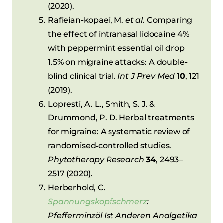
(2020).
Rafieian-kopaei, M.
et al.
Comparing
the effect of intranasal lidocaine 4%
with peppermint essential oil drop
1.5% on migraine attacks: A double-
blind clinical trial.
Int J Prev Med
10
, 121
(2019).
Lopresti, A. L., Smith, S. J. &
Drummond, P. D. Herbal treatments
for migraine: A systematic review of
randomised‐controlled studies.
Phytotherapy Research
34
, 2493–
2517 (2020).
Herberhold, C.
Spannungskopfschmerz
:
Pfefferminzöl Ist Anderen Analgetika