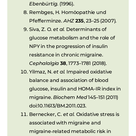
Ebenbürtig
. (1996).
Rembges, H. Homöopathie und
Pfefferminze.
AHZ
235
, 23–25 (2007).
Siva, Z. O.
et al.
Determinants of
glucose metabolism and the role of
NPY in the progression of insulin
resistance in chronic migraine.
Cephalalgia
38
, 1773–1781 (2018).
Yilmaz, N.
et al.
Impaired oxidative
balance and association of blood
glucose, insulin and HOMA-IR index in
migraine.
Biochem Med
145–151 (2011)
doi:10.11613/BM.2011.023.
Bernecker, C.
et al.
Oxidative stress is
associated with migraine and
migraine‐related metabolic risk in