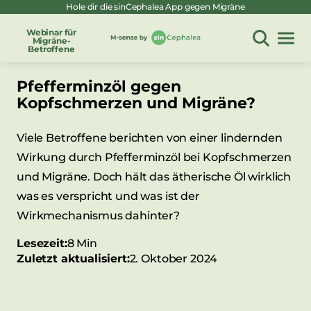
Hole dir die sinCephalea App gegen Migräne
Zum
Inhalt
Webinar für
Migräne-
springen
Betroffene
Pfefferminzöl gegen
Kopfschmerzen und Migräne?
Viele Betroffene berichten von einer lindernden
Wirkung durch Pfefferminzöl bei Kopfschmerzen
und Migräne. Doch hält das ätherische Öl wirklich
was es verspricht und was ist der
Wirkmechanismus dahinter?
Lesezeit:
8 Min
Zuletzt aktualisiert:
2. Oktober 2024