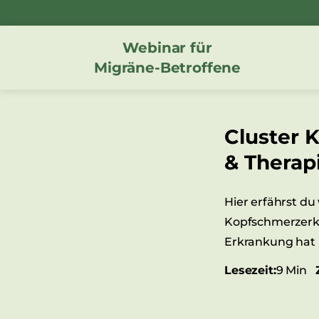
Zum
Inhalt
Webinar für
springen
Migräne-Betroffene
Cluster 
& Therap
Hier erfährst d
Kopfschmerzerk
Erkrankung hat 
Lesezeit:
9 Min