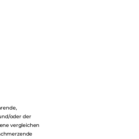
hrende,
und/oder der
fene vergleichen
e schmerzende