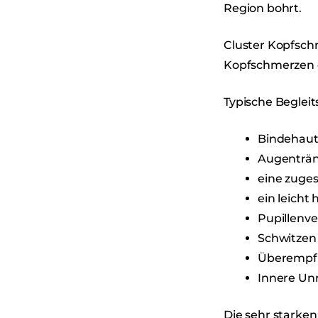
Region bohrt.
Cluster Kopfsch
Kopfschmerzen 
Typische Beglei
Bindehaut
Augenträ
eine zuge
ein leicht
Pupillenve
Schwitzen 
Überempfi
Innere Un
Die sehr starke