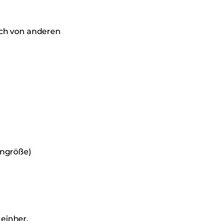
ich von anderen
engröße)
einher.