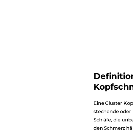
Definiti
Kopfsch
Eine Cluster Kop
stechende oder 
Schläfe, die unb
den Schmerz häu