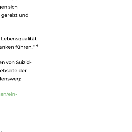
gen sich
 gereizt und
 Lebensqualität
4
danken führen.“
en von Suizid-
ebseite der
idensweg:
sen/ein-