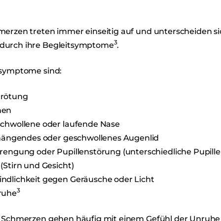
merzen treten immer einseitig auf und unterscheiden s
3
durch ihre Begleitsymptome
.
tsymptome sind:
rötung
nen
schwollene oder laufende Nase
 hängendes oder geschwollenes Augenlid
rengung oder Pupillenstörung (unterschiedliche Pupill
(Stirn und Gesicht)
ndlichkeit gegen Geräusche oder Licht
3
ruhe
n Schmerzen gehen häufig mit einem Gefühl der Unruhe 