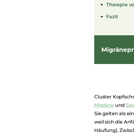
Therapie v
Fazit
Migränepr
Cluster Kopfsc
Migräne
und
Sp
Sie gelten als 
weil sich die An
Häufung). Zwisc