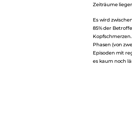
Zeiträume liege
Es wird zwische
85% der Betroff
Kopfschmerzen. 
Phasen (von zwe
Episoden mit re
es kaum noch lä