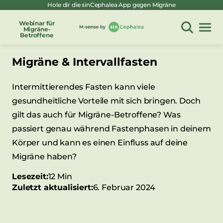
Hole dir die sinCephalea App gegen Migräne
Zum
Inhalt
Webinar für
Migräne-
springen
Betroffene
Migräne & Intervallfasten
Intermittierendes Fasten kann viele
gesundheitliche Vorteile mit sich bringen. Doch
gilt das auch für Migräne-Betroffene? Was
passiert genau während Fastenphasen in deinem
Körper und kann es einen Einfluss auf deine
Migräne haben?
Lesezeit:
12 Min
Zuletzt aktualisiert:
6. Februar 2024