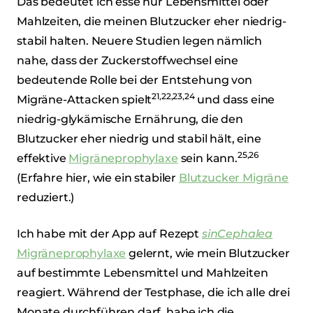
Das bedeutet ich esse nur Lebensmittel oder
Mahlzeiten, die meinen Blutzucker eher niedrig-
stabil halten. Neuere Studien legen nämlich
nahe, dass der Zuckerstoffwechsel eine
bedeutende Rolle bei der Entstehung von
21,22,23,24
Migräne-Attacken spielt
und dass eine
niedrig-glykämische Ernährung, die den
Blutzucker eher niedrig und stabil hält, eine
25,26
effektive
Migräneprophylaxe
sein kann.
(Erfahre hier, wie ein stabiler
Blutzucker Migräne
reduziert.)
Ich habe mit der App auf Rezept
sinCephalea
Migräneprophylaxe
gelernt, wie mein Blutzucker
auf bestimmte Lebensmittel und Mahlzeiten
reagiert. Während der Testphase, die ich alle drei
Monate durchführen darf, habe ich die