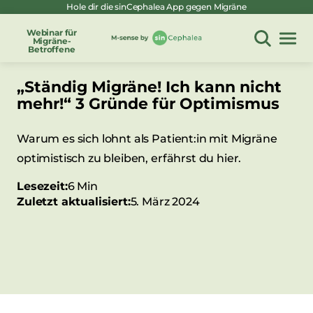
Hole dir die sinCephalea App gegen Migräne
Zum
Inhalt
Webinar für
Migräne-
springen
Betroffene
„Ständig Migräne! Ich kann nicht
mehr!“ 3 Gründe für Optimismus
Warum es sich lohnt als Patient:in mit Migräne
optimistisch zu bleiben, erfährst du hier.
Lesezeit:
6 Min
Zuletzt aktualisiert:
5. März 2024