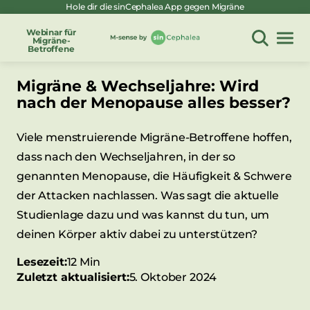
Hole dir die sinCephalea App gegen Migräne
Zum
Inhalt
Webinar für
Migräne-
springen
Betroffene
Migräne & Wechseljahre: Wird
nach der Menopause alles besser?
Viele menstruierende Migräne-Betroffene hoffen,
dass nach den Wechseljahren, in der so
genannten Menopause, die Häufigkeit & Schwere
der Attacken nachlassen. Was sagt die aktuelle
Studienlage dazu und was kannst du tun, um
deinen Körper aktiv dabei zu unterstützen?
Lesezeit:
12 Min
Zuletzt aktualisiert:
5. Oktober 2024