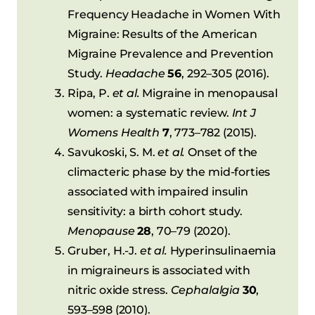
Frequency Headache in Women With
Migraine: Results of the American
Migraine Prevalence and Prevention
Study.
Headache
56
, 292–305 (2016).
Ripa, P.
et al.
Migraine in menopausal
women: a systematic review.
Int J
Womens Health
7
, 773–782 (2015).
Savukoski, S. M.
et al.
Onset of the
climacteric phase by the mid-forties
associated with impaired insulin
sensitivity: a birth cohort study.
Menopause
28
, 70–79 (2020).
Gruber, H.-J.
et al.
Hyperinsulinaemia
in migraineurs is associated with
nitric oxide stress.
Cephalalgia
30
,
593–598 (2010).