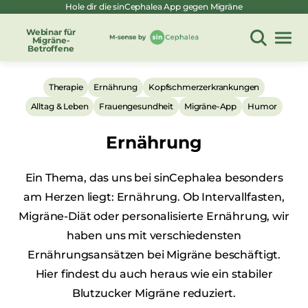
Hole dir die sinCephalea App gegen Migräne
Zum
Inhalt
Webinar für
Migräne-
springen
Betroffene
Therapie
Ernährung
Kopfschmerzerkrankungen
Alltag & Leben
Frauengesundheit
Migräne-App
Humor
Ernährung
Ein Thema, das uns bei sinCephalea besonders
am Herzen liegt: Ernährung. Ob Intervallfasten,
Migräne-Diät oder personalisierte Ernährung, wir
haben uns mit verschiedensten
Ernährungsansätzen bei Migräne beschäftigt.
Hier findest du auch heraus wie ein stabiler
Blutzucker Migräne reduziert.